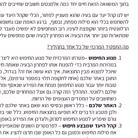
בתוך המשוואה הזאת חיים יחד כמה אלמנטים חשובים שחייבים להתק
יש לנו קהל יעד עם בעיה שהוא מעוניין לפתור, הכלי שקהל היעד עו
להשתמש בכלי הוא מילות מפתח, ובסוף, ברגע האמת שבו נחשפות 
הרלוונטית ביותר שקופצת לעיניו. רוב המחפשים לא ימשיכו מעבר ל
שמתארות טוב יותר את הבעיה או הפתרון לבעיה שהם מחפשים עליה
מה התפקיד המרכזי של כל אחד בתהליך?
מנוע החיפוש
–מטרתו המרכזית של מנוע החיפוש היא ליצר 
במהירות המרבית כדי להפנות אותו לפתרון הבעיה שאותה ח
שיוכל למצוא מבין התוצאות. איך הוא עושה את זה? בגדול, מ
התוכן באתר שלכם (אחת לתקופה תלוי במספר גורמים), אלג
טובות יותר עבור מנוע החיפוש) מנתח את המידע שנאסף ומח
שלכם רלוונטי. התהליך הזה קורה גם אצל המתחרים שלכם,
כשחושבים על הממדים העצומים של הרשת.
האתר שלכם
– כלל ראשון ובסיסי הוא שאם באתר שלכם לא י
ולכן מטבע הדברים לא תופיעו בתוצאות החיפוש. כלל שני בס
גורם שיפריע למנוע החיפוש לסרוק ולעדכן את המידע באופן 
קהל היעד שמבצע חיפוש
– לפרמטרים השונים שמאפיינים 
את מילות החיפוש וכמובן גם כל האופן שבו תרצו להציג את ה