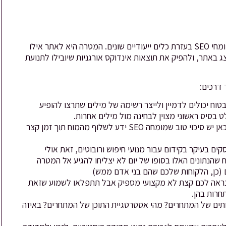
מחקר מילות מפתח הוא תהליך למידה והפקת נתונים, שמבצעים מומחי SEO בעזרת כלים ייעודיים שונים. המטרה היא לאתר אילו
צג באתר, ולהפיק את תוצאות אינדוקס אורגניות שיובילו לתנועת
דרכים:
טוח יכולים לדמיין ולייצר רשימה של מילים שתרצו להופיע
בסיס ראשוני מצוין לבחינה מול מילים אחרות.
גם למקדם האתרים יש דמיון אבל גם משהו נוסף, ניסיון. גם כאן יש סיכוי טוב שמומחה SEO ידע לשלוף מהמוח תוך זמן קצר
ים בעיקר בקידום עבור מנועי חיפוש ורובוטים, זאת אולי
שהנתונים האלו בסופו של יום לא יצליחו להגיע אל המטרה
 (כן, הלקוחות שלכם שהם בני אדם ממש)
לי נראה לכם קצת לא מקצועי מספיק אבל תתפלאו לשמוע שזאת
חרות בהן.
תים של המתחרים? מהי אסטרטגיית התוכן של המתחרים? באיזה