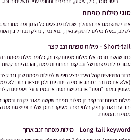
ביטוי מוכר, גיל, עיסוק, תחביבים ותחומי עניין משלימים וכו..
סוגי מילות מפתח
אחרי שהפנמנו את התהליך שכולנו מבצעים כל הזמן ומה מתרחש בו, ו
לשלב, באילו מילים להשקיע ואיך, בוא נכיר, נחלק ונבדיל בין הסו
Short-tail – מילות מפתח זנב קצר
עבור מילות מפתח של זנב קצר תחרותיות מאוד, והרבה יותר קשות ל
ברוב החיפושים קהל היעד יבצע חיפוש למילות מפתח שהן זנב קצר
(אלא אם מדובר במותג או מילה ייחודית) ולכן ימצאו בתוכן לא ממו
מעוניין באתר "תפוז" או ברכישת תפוז או במידע על ויטמינים וקלורי
מילות מפתח זנב קצר הן מילות מפתח שקשה מאוד לקדם ובמקרים 
יחד עם זאת הן חלק בלתי נפרד מעיקר התוכן שלכם ומייצגות את ה
ממילות המפתח.
Long-tail keyword – מילות מפתח זנב ארוך