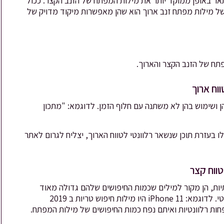
שמשים לרוב כדי לתאר באופן ממוקד יותר את מילות המפתח של הזנב הקצר. ככול
ן של מילות מפתח זנב ארוך הוא שהן מאפשרות מיקוד מדויק של
תח של הזנב הקצר והארוך.
ן ושימוש בהן לא משתנה עם חלוף הזמן. לדוגמא: "מתכון
עזרת תוכן שנשאר רלוונטי לטווח הארוך, יצליח לגרום לאתר
יות, הן מקור למילים שכמות החיפושים שלהם גדולה מאוד
בטווח הקצר ויעילותן יורדת ככל שהזמן חולף ותוכן הופך פחות רלוונטי. לדוגמא: iPhone 11 היו מילות חיפוש טריות ב 2019