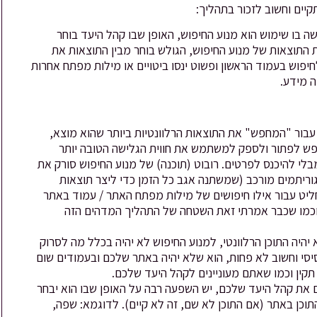
יים וחשוב לזכור בתהליך:
שה בו שימוש הוא מנוע החיפוש, האופן שבו קהל היעד בוחר
התוצאות של מנוע החיפוש, הגולש בוחר מבין התוצאות את
חיפוש בעמוד הראשון ופשוט ינסו ביטויים או מילות מפתח אחרות
 מידע.
עבור "המחפש" את התוצאות הרלוונטיות ביותר שהוא מוצא,
יפש לפתור ולספק למשתמש את חווית הגלישה הטובה יותר
בלי להיכנס לפרטים. רובוט (תוכנה) של מנוע החיפוש סורק את
וריתמים מורכב (שמשתנה אגב כל הזמן כדי ליצר תוצאות
ליט עבור אילו חיפושים של מילות מפתח האתר / עמוד באתר
 וכמו שכבר אמרתי זאת השטחה של התהליך המדהים הזה
היה התוכן הרלוונטי, למנוע החיפוש לא יהיה בכלל מה לסרוק
יסי וחשוב לא פחות, הוא שלא יהיה באתר שלכם ובעמודים שום
תקין וכמו שאתם מעוניינים לקהל היעד שלכם.
את קהל היעד שלכם, יש השפעה רבה על האופן שבו הוא יבחר
תוכן באתר (אם התוכן לא שם, זה לא קיים). לדוגמא: שפה,