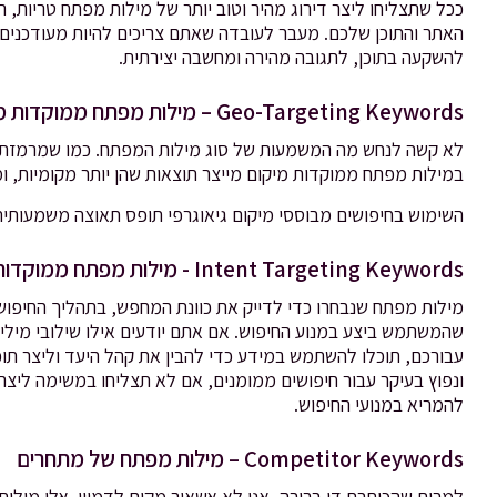
ככל שתצליחו ליצר דירוג מהיר וטוב יותר של מילות מפתח טריות, ת
להשקעה בתוכן, לתגובה מהירה ומחשבה יצירתית.
Geo-Targeting Keywords – מילות מפתח ממוקדות מיקום
לא קשה לנחש מה המשמעות של סוג מילות המפתח. כמו שמרמזת הכ
במילות מפתח ממוקדות מיקום מייצר תוצאות שהן יותר מקומיות, ו
השימוש בחיפושים מבוססי מיקום גיאוגרפי תופס תאוצה משמעותית 
Intent Targeting Keywords - מילות מפתח ממוקדות כוונה
מילות מפתח שנבחרו כדי לדייק את כוונת המחפש, בתהליך החיפוש
שהמשתמש ביצע במנוע החיפוש. אם אתם יודעים אילו שילובי מילים 
עבורכם, תוכלו להשתמש במידע כדי להבין את קהל היעד וליצר תוכ
ונפוץ בעיקר עבור חיפושים ממומנים, אם לא תצליחו במשימה ליצ
להמריא במנועי החיפוש.
Competitor Keywords – מילות מפתח של מתחרים
למרות שהכותרת די ברורה, אני לא אשאיר מקום לדמיון. אלו מיל