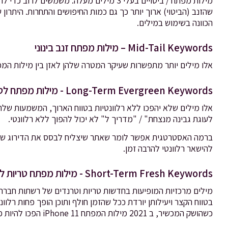
מילות מפתח / ביטויים בעלי 3 מילים מעלה. מ
שהזנב (הביטוי) ארוך יותר כך גם כמות החיפושים והתחרות. היתרו
הכוונה בשימוש במילים.
Mid-Tail Keywords – מילות מפתח זנב בינוני
אלו מילים יותר מתפשרות שעיקר המטרה שלהן לאזן בין מילות המפ
Long-Term Evergreen Keywords - מילות מפתח לטווח ארוך
אלו מילים שלא יהפכו ללא רלוונטיות בטווח הארוך, המשמעות שלה
לעוגת גבינה מנצחת" / "מדריך ל" לא יכול להפוך ללא רלוונטי.
ברמה האסטרטגית אפשר לומר שאתר שיצליח לבסס את הדירוג שלו ב
להישאר רלוונטי להרבה זמן.
Short-Term Fresh Keywords - מילות מפתח טריות לטווח קצר
מילים מרכזיות המופיעות בחדשות טריות וטרנדים של רשתות חברת
כשהושק המכשיר, ב 2021 מילות המפתח iPhone 11 הפכו להיות פחות רלוונטיות ואיתם נפח כמות החיפושים של מילות המפתח.