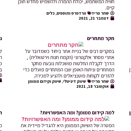
חווית המשתמש, יכולת ההמרה ולהשמיש מחדש תוכן
קיים.
שחר פריד
וורדפרס ותוספים
,
כלים
דצמבר 21, 2021
חקר מתחרים
נ
במקרים רבים של בניית אתר ביחוד כשמדובר על
למ
אתרי מסחר אלקטרוני (הקמת חנות וירטואלית) ,
הר
הדרך לקבלת החלטות מושכלות נובעת מחקר
מ
המתחרים וניתוח האופן שבו המתחרים פועלים כדי
ב
להזרים לקוחות פוטנציאלים ולהניע למכירה.
שחר פריד
שיווק דיגיטלי
,
שיווק וקידום ממומן
אוקטובר 18, 2021
למה קידום ממומן? ומה האפשרויות?
ה
המטרה של השיווק הממומן היא להגדיל מיידית את