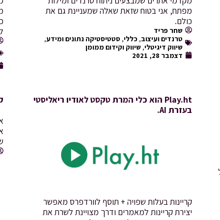
מקדמי אתרים שמבצעים ניתוח טרנדים ומילות
מ
מפתח, אני בטוח שזאת שאלה שמעניינת גם את
מ
כולם.
כו
שחר פריד
ל
טרנדים ועיצוב
,
כללי
,
סטטיסטיקה נתונים ומידע
,
שיווק דיגיטלי
,
שיווק וקידום ממומן
דצמבר 28, 2021
Play.ht הוא כלי המרת טקסט לאודיו ריאליסטי
ק
בעזרת AI.
א
ש
קריינות בעלות שפויה + תוסף לוורדפרס מאפשר
יצירת קריינות למאמרים ודרך מצויינת לשרת את