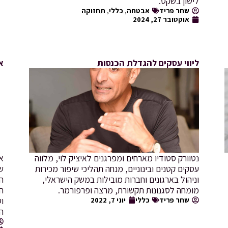
לישון בשקט.
שחר פריד
אבטחה
,
כללי
,
תחזוקה
אוקטובר 27, 2024
ליווי עסקים להגדלת הכנסות
את
נטוורק סטודיו מארחים ומפרגנים לאיציק לוי, מלווה
עסקים קטנים ובינוניים, מנחה תהליכי שיפור מכירות
ש
וניהול בארגונים וחברות מובילות במשק הישראלי,
ה
מומחה לסגנונות תקשורת, מרצה ופרפורמר.
ה
שחר פריד
כללי
יוני 7, 2022
וע
הר