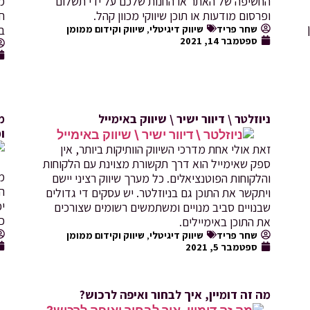
החשיפה של האתר או החנות שלכם על ידי תשלום
מה
ופרסום מודעות או תוכן שיווקי מכוון קהל.
חש
שחר פריד
שיווק דיגיטלי
,
שיווק וקידום ממומן
ב
ספטמבר 14, 2021
ניוזלטר \ דיוור ישיר \ שיווק באימייל
מ
ו
זאת אולי אחת מדרכי השיווק הוותיקות ביותר, אין
ספק שאימייל הוא דרך תקשורת מצוינת עם הלקוחות
מה
והלקוחות הפוטנציאלים. כל מערך שיווק רציני יישם
הד
ויתקשר את התוכן גם בניוזלטר. יש עסקים די גדולים
יכ
שבנויים סביב מנויים ומשתמשים רשומים שצורכים
כ
את התוכן באימיילים.
שחר פריד
שיווק דיגיטלי
,
שיווק וקידום ממומן
ספטמבר 5, 2021
מה זה דומיין, איך לבחור ואיפה לרכוש?