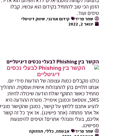
בתנועת לקוחות פוטנציאלים ללא תשלום הוא אדיר.
הזמן הכי טוב להתחיל בקידום הוא עכשיו. קבלו
טיפים ועוד.
שחר פריד
קידום אורגני
,
שיווק דיגיטלי
ינואר 2, 2022
הקשר בין Phishing לבעלי נכסים דיגיטליים
כולנו מקבלים כמות עצומה של הודעות מידי יום.
אנחנו תלויים בהן להתנהלות אישית ועסקית. התהליך
מתחיל כאשר התוקף שולח הודעה שיכולה להיות:
SMS, ווטסאפ וכמובן אימייל. מטרת ההודעה היא
להניע אתכם ללחוץ על קישור, כמובן שהקישור מוביל
אל אתר מתחזה (אתר פישינג). אז איך כל זה קשור
אליכם, בעלי ומנהלי אתרים? וטיפים להימנעות
מפישינג.
שחר פריד
אבטחה
,
כללי
,
תחזוקה