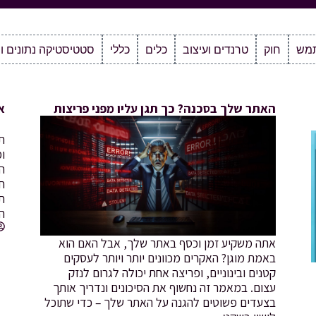
תמש
חוק
טרנדים ועיצוב
כלים
כללי
סטטיסטיקה נתונים ו
האתר שלך בסכנה? כך תגן עליו מפני פריצות
א
תח
ומ
ה
ח
ת
ה
אתה משקיע זמן וכסף באתר שלך, אבל האם הוא
באמת מוגן? האקרים מכוונים יותר ויותר לעסקים
קטנים ובינוניים, ופריצה אחת יכולה לגרום לנזק
עצום. במאמר זה נחשוף את הסיכונים ונדריך אותך
בצעדים פשוטים להגנה על האתר שלך – כדי שתוכל