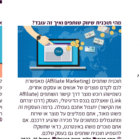
מהי תוכנית שיווק שותפים ואיך זה עובד?
א
תוכנית שותפים (Affiliate Marketing) מאפשרת
ל
לכם לקדם מוצרים של אנשים או עסקים אחרים.
ש
כשמישהו רוכש מוצר דרך קישור השותפים (Affiliate
של
Link) שאצלכם בנכס הדיגיטלי, העסק (דרכו יצרתם
עמ
את הקישור) יתגמל אתכם בעמלה. ברמה העסקית זה
וי
פשוט מאוד, אתם ממליצים על מוצר או שירות
ח
ומתוגמלים כמתווכים על מכירה שהגיע דרככם. אם
אתם מוכרים משהו באינטרנט, כדאי שתשקלו
להטמיע תוכנית שותפים גם בעסק שלכם.
שחר פריד
כלים
,
שיווק דיגיטלי
אפריל 25, 2022