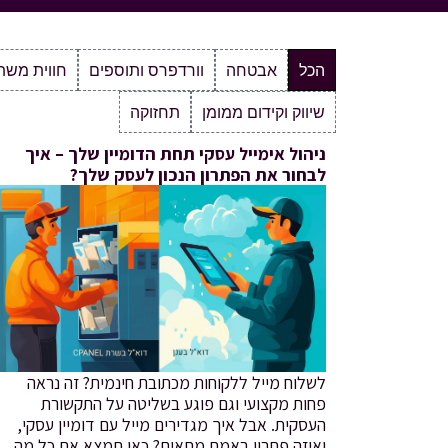
הכל
אבטחה
וורדפרס ותוספים
חווית מש
שיווק וקידום ממומן
תחזוקה
ניהול אימייל עסקי תחת הדומיין שלך – איך
לבחור את הפתרון הנכון לעסק שלך?
לשלוח מייל ללקוחות מכתובת חינמית? זה נראה
פחות מקצועי וגם פוגע בשליטה על התקשורת
העסקית. אבל איך מגדירים מייל עם דומיין עסקי,
ואיזה פתרון באמת מתאים? כאן תמצא את כל מה